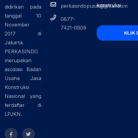
konstruksi
perkasindopusat@gmail.com
didirikan pada
tanggal 10
0877-
November
7421-0909
KLIK 
2017 di
Jakarta.
PERKASINDO
merupakan
asosiasi Badan
Usaha Jasa
Konstruksi
Nasional yang
terdaftar di
LPJKN.