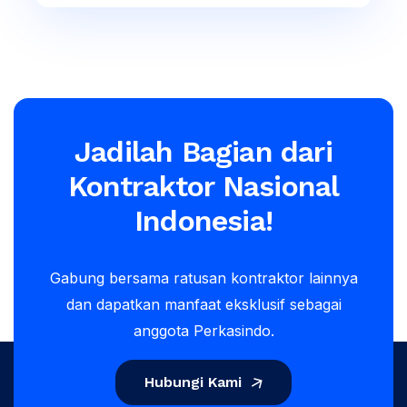
Jadilah Bagian dari
Kontraktor Nasional
Indonesia!
Gabung bersama ratusan kontraktor lainnya
dan dapatkan manfaat eksklusif sebagai
anggota Perkasindo.
Hubungi Kami