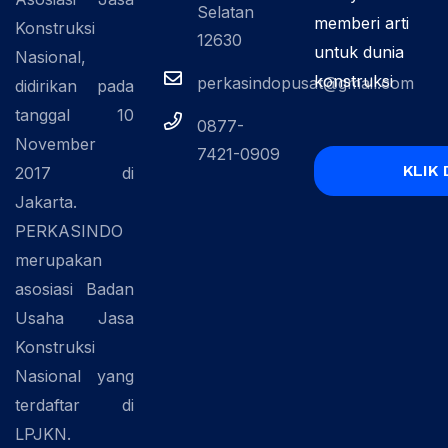
Selatan
memberi arti
Konstruksi
12630
untuk dunia
Nasional,
konstruksi
perkasindopusat@gmail.com
didirikan pada
tanggal 10
0877-
November
7421-0909
KLIK 
2017 di
Jakarta.
PERKASINDO
merupakan
asosiasi Badan
Usaha Jasa
Konstruksi
Nasional yang
terdaftar di
LPJKN.