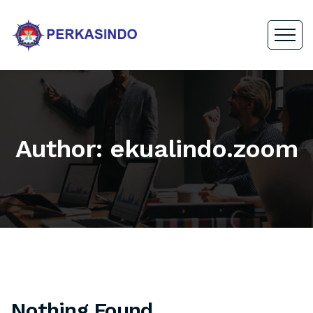
Author: ekualindo.zoom
Nothing Found