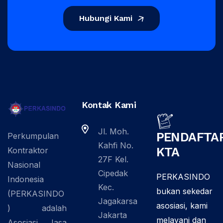
Hubungi Kami
Kontak Kami
Jl. Moh.
PENDAFTA
Perkumpulan
Kahfi No.
KTA
Kontraktor
27F Kel.
Nasional
Cipedak
PERKASINDO
Indonesia
Kec.
bukan sekedar
(PERKASINDO
Jagakarsa
asosiasi, kami
) adalah
Jakarta
melayani dan
Asosiasi Jasa